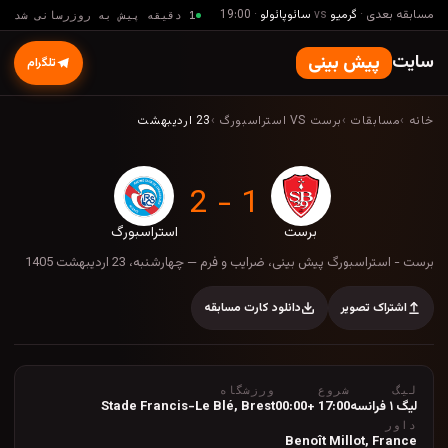
مسابقه بعدی
·
گرمیو
vs
سائوپائولو
·
19:00
1 دقیقه پیش به روزرسانی شد
سایت
پیش بینی
تلگرام
خانه
›
مسابقات
›
برست VS استراسبورگ
›
23 اردیبهشت
1 - 2
برست
استراسبورگ
برست - استراسبورگ پیش بینی، ضرایب و فرم — چها
برست - استراسبورگ پیش بینی، ضرایب و فرم — چهارشنبه، 23 اردیبهشت 1405
اشتراک تصویر
دانلود کارت مسابقه
لیگ
شروع
ورزشگاه
لیگ ۱ فرانسه
17:00 +00:00
Brest
,
Stade Francis-Le Blé
داور
Benoît Millot, France