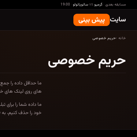
مسابقه بعدی
·
گرمیو
vs
سائوپائولو
·
19:00
سایت
پیش بینی
خانه
›
حریم خصوصی
حریم خصوصی
ما حداقل داده را جمع
های روی لینک های خا
ما داده شما را برای ت
خود را حذف کنیم، به contact@pishbini.site بنویسید.