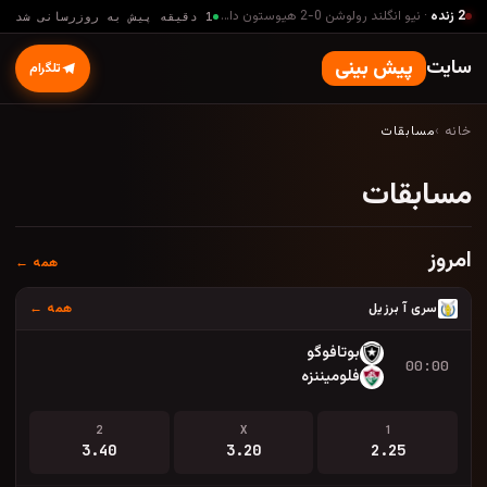
2 زنده
·
نیو انگلند رولوشن
0
-
2
هیوستون داینامو
·
90
'
·
مشاهده همه
→
1 دقیقه پیش به روزرسانی شد
سایت
پیش بینی
تلگرام
خانه
›
مسابقات
مسابقات
امروز
همه ←
سری آ برزیل
همه ←
بوتافوگو
00:00
فلومیننزه
2
X
1
3.40
3.20
2.25