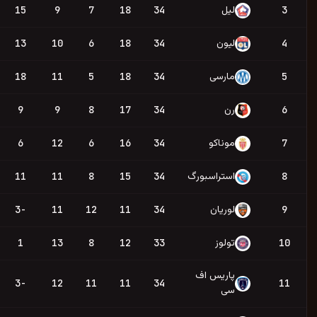
61
15
9
7
18
34
D
W
D
W
L
60
13
10
6
18
34
W
W
W
L
L
59
18
11
5
18
34
L
D
L
W
W
59
9
9
8
17
34
W
W
L
W
L
54
6
12
6
16
34
D
D
W
L
L
53
11
11
8
15
34
W
L
D
W
W
45
-3
11
12
11
34
W
L
D
W
L
44
1
13
8
12
33
L
L
D
W
W
44
-3
12
11
11
34
W
L
W
L
W