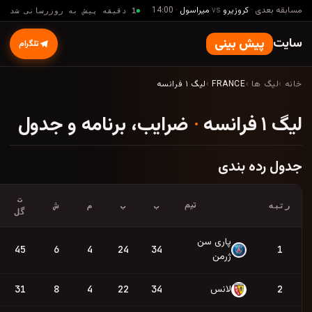
14:0
1 دقیقه پیش به روزرسانی شد
تلگرام
ایب، برنامه و جدول
ت
فرم
ب
ب
م
ش
امتیاز
گل
76
45
6
4
24
34
W
D
W
W
L
70
31
8
4
22
34
D
D
W
L
W