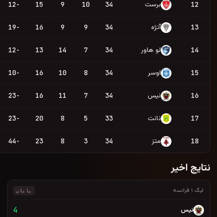
39
-12
15
9
10
34
D
L
L
L
D
36
-19
16
9
9
34
D
L
L
D
D
35
-12
13
14
7
34
D
D
D
L
W
34
-10
16
10
8
34
D
L
W
W
W
32
-23
16
11
7
34
D
L
D
D
W
23
-23
20
8
5
33
D
L
L
W
L
17
-44
23
8
3
34
L
D
L
L
D
پایان
4