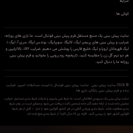
پیش بینی فوتبال است. ما بازی های روزانه،
ضرایب و پیش بینی های پریمیر لیگ، لالیگا، سوپرلیگ، بوندس لیگا، سری آ، لیگ ۱،
لیگ قهرمانان اروپا و لیگ خلیج فارس را پوشش می دهیم. ضرایب ۱X۲، بالا/پایین و
یخچه رودررویی را بخوانید و فرم پیش بینی
بینی فوتبال با لیست مسابقات امروز، ضرایب
ا شرط نمی پذیریم و شرکت شرط بندی نیستیم. ضرایب
خص ثالث دریافت می شود و ممکن است در زمان شرط
ر هر کشور قوانین خود را دارد — قبل از هر شرط،