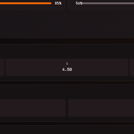
85
%
56
%
X
4.50