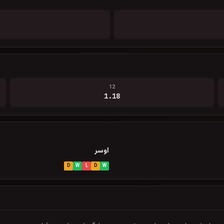
12
1.18
اوسر
D
W
L
D
W