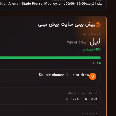
لیگ ۱ فرانسه
19:00 +00:00
Lille
,
hlon Arena - Stade Pierre-Mauroy
پیش بینی سایت پیش بینی
انتخاب ما
لیل
Win or draw
·
45٪ اطمینان
L
45
%
Double chance : Lille or draw
گل های مورد انتظار
L
-2.5
·
A
-2.5
قدرت حمله