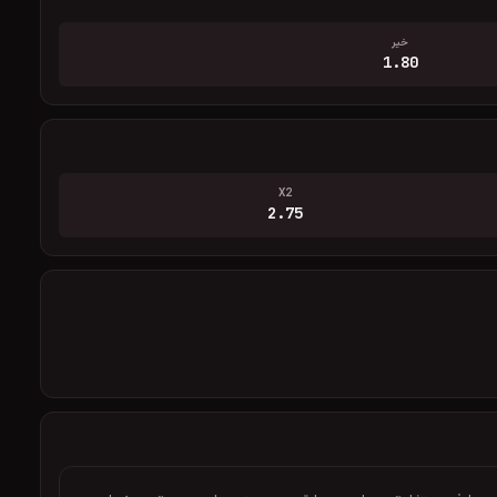
خیر
1.80
X2
2.75