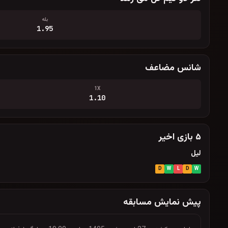
بله
1.95
شانس مضاعف
1X
1.10
۵ بازی اخیر
لیل
D
W
L
D
W
پیش نمایش مسابقه