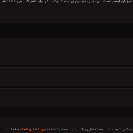
به، 27 اردیبهشت 1405 ساعت 19:00 در لیگ ۱ فرانسه میزبان اوسر است. این بازی دو تیم پربیننده لیگ را در بر
تیم. شرط بندی ریسک مالی واقعی دارد.
محدودیت تعیین کنید و کمک بیابید ←