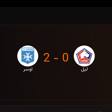
0 - 2
لیل
اوسر
اردیبهشت 1405
داور