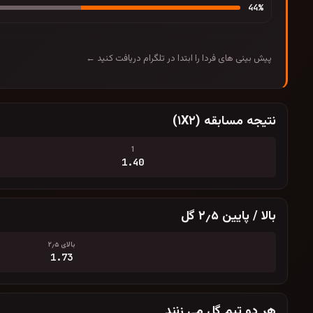
44
%
پیش بینی های فردا را ابتدا در تلگرام دریافت کنید ←
نتیجه مسابقه (۱X۲)
1
1.40
بالا / پایین ۲٫۵ گل
بالای ۲٫۵
1.73
هر دو تیم گل می زنند