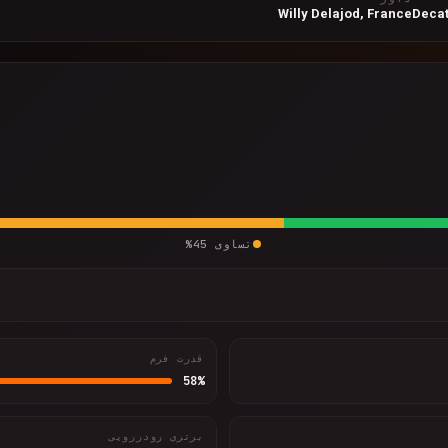
Willy Delajod, France
Decat
تساوی
45
%
قدرت فرم
58
%
برتری رودررویی