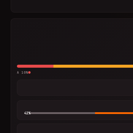
A
10
%
42
%