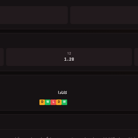
12
1.28
کانادا
D
W
L
D
W