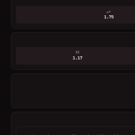
خیر
1.75
X2
1.17