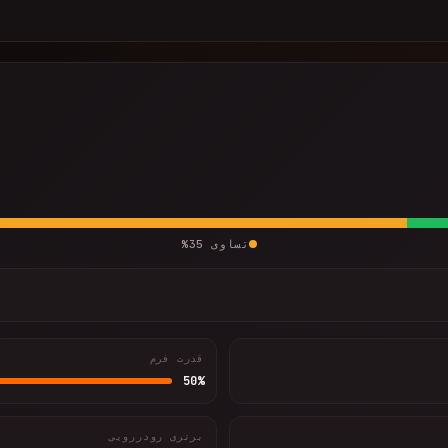
تساوی
35
%
قدرت فرم
50
%
برتری رودررویی