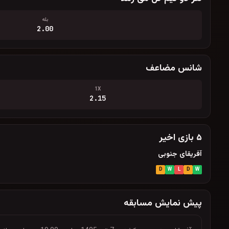
بله
2.00
شانس مضاعف
1X
2.15
۵ بازی اخیر
آفریقای جنوبی
D
W
L
D
W
پیش نمایش مسابقه