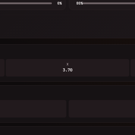
0
%
80
%
X
3.70