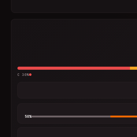
C
30
%
50
%