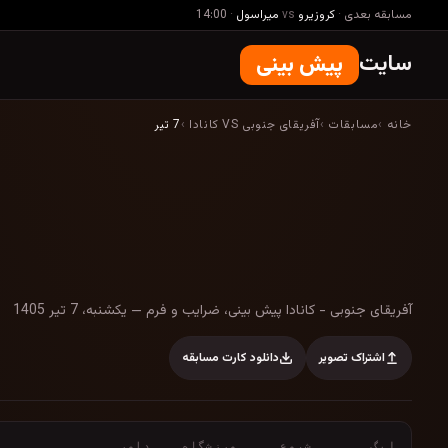
مسابقه بعدی
·
کروزیرو
vs
میراسول
·
14:00
سایت
پیش بینی
خانه
›
مسابقات
›
آفریقای جنوبی VS کانادا
›
7 تیر
آفریقای جنوبی - کانادا پیش بینی، ضرایب و 
آفریقای جنوبی - کانادا پیش بینی، ضرایب و فرم — یکشنبه، 7 تیر 1405
اشتراک تصویر
دانلود کارت مسابقه
لیگ
شروع
ورزشگاه
داور