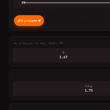
0
%
عضویت در کانال
12 دقیقه پیش به روزرسانی شد
2
1.67
زیر ۲٫۵
1.73