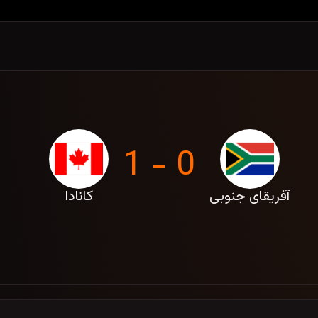
0 - 1
آفریقای جنوبی
کانادا
فرم — یکشنبه، 7 تیر 1405