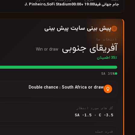
جام جهانی فیفا
19:00 +00:00
SoFi Stadium
,
J. Pinheiro
پیش بینی سایت پیش بینی
انتخاب ما
آفریقای جنوبی
Win or draw
·
35٪ اطمینان
SA
35
%
Double chance : South Africa or draw
گل های مورد انتظار
SA
-1.5
·
C
-3.5
قدرت حمله