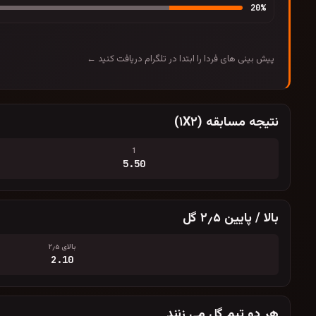
20
%
پیش بینی های فردا را ابتدا در تلگرام دریافت کنید ←
نتیجه مسابقه (۱X۲)
1
5.50
بالا / پایین ۲٫۵ گل
بالای ۲٫۵
2.10
هر دو تیم گل می زنند