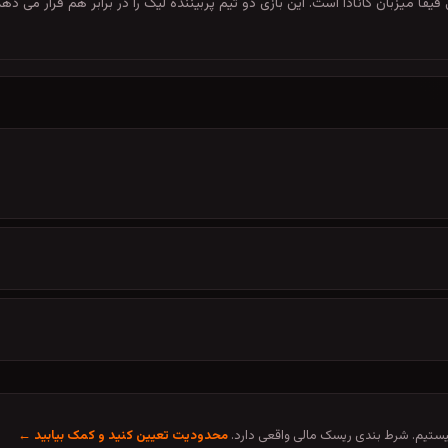
کشنبه، 7 تیر 1405 ساعت 19:00 در جام جهانی فیفا میزبان کانادا است. این بازی دو تیم پربیننده لیگ را در
تیم. شرط بندی ریسک مالی واقعی دارد.
محدودیت تعیین کنید و کمک بیابید ←