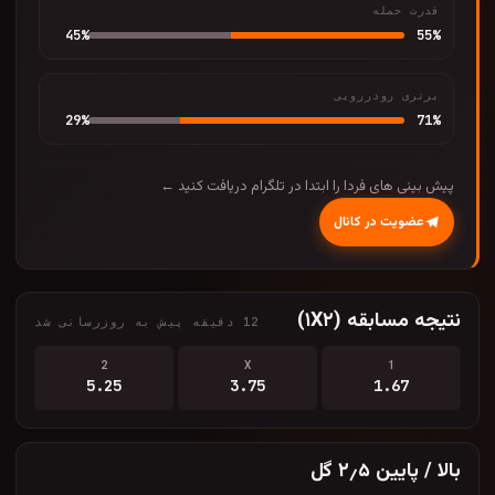
قدرت حمله
45
%
55
%
برتری رودررویی
29
%
71
%
پیش بینی های فردا را ابتدا در تلگرام دریافت کنید ←
عضویت در کانال
نتیجه مسابقه (۱X۲)
12 دقیقه پیش به روزرسانی شد
2
X
1
5.25
3.75
1.67
بالا / پایین ۲٫۵ گل