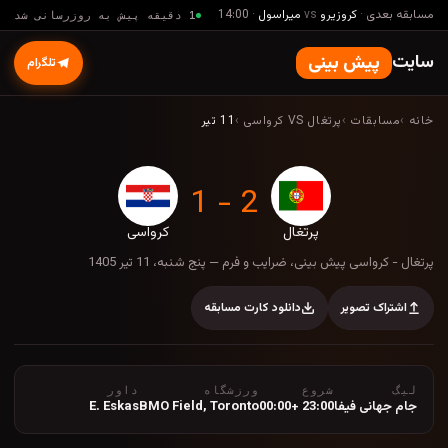
مسابقه بعدی
·
کروزیرو
vs
میراسول
·
14:00
1 دقیقه پیش به روزرسانی شد
سایت
پیش بینی
تلگرام
خانه
›
مسابقات
›
پرتغال VS کرواسی
›
11 تیر
2 - 1
پرتغال
کرواسی
پرتغال - کرواسی پیش بینی، ضرایب و فرم — پنج 
پرتغال - کرواسی پیش بینی، ضرایب و فرم — پنج شنبه، 11 تیر 1405
اشتراک تصویر
دانلود کارت مسابقه
لیگ
شروع
ورزشگاه
داور
جام جهانی فیفا
23:00 +00:00
Toronto
,
BMO Field
E. Eskas