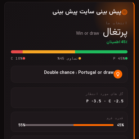
پیش بینی سایت پیش بینی
انتخاب ما
پرتغال
Win or draw
·
45٪ اطمینان
%
45
P
تساوی
45
%
%
10
C
Double chance : Portugal or draw
گل های مورد انتظار
P
-3.5
·
C
-2.5
قدرت فرم
55
%
45
%