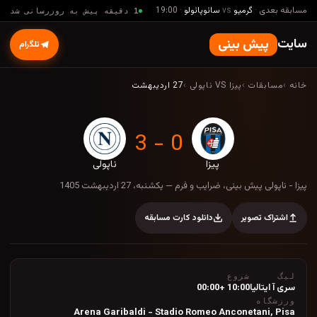
مسابقه بعدی
·
گرمیو
vs
سائوپائولو
·
19:00
1 دقیقه پیش به روزرسانی شد
سایت
پیش بینی
تلگرام
خانه
›
مسابقات
›
پیزا VS ناپولی
›
27 اردیبهشت
0 - 3
پیزا
ناپولی
پیزا - ناپولی پیش بینی، ضرایب و فرم — یکشنبه، 27 ا
پیزا - ناپولی پیش بینی، ضرایب و فرم — یکشنبه، 27 اردیبهشت 1405
اشتراک تصویر
دانلود کارت مسابقه
لیگ
شروع
سری آ ایتالیا
10:00 +00:00
ورزشگاه
Arena Garibaldi - Stadio Romeo Anconetani
,
Pisa