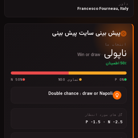
داور
Francesco Fourneau, Italy
پیش بینی سایت پیش بینی
انتخاب ما
ناپولی
Win or draw
·
50٪ اطمینان
%
0
P
تساوی
50
%
%
50
N
Double chance : draw or Napoli
گل های مورد انتظار
P
-1.5
·
N
-2.5