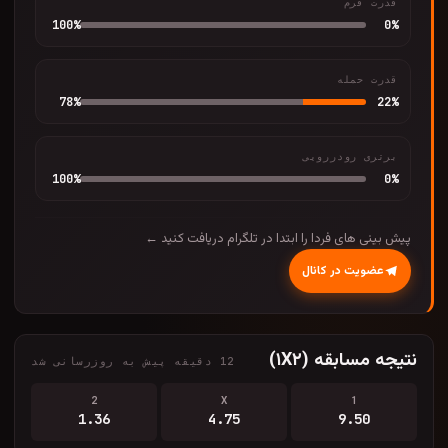
قدرت فرم
100
%
0
%
قدرت حمله
78
%
22
%
برتری رودررویی
100
%
0
%
پیش بینی های فردا را ابتدا در تلگرام دریافت کنید ←
عضویت در کانال
نتیجه مسابقه (۱X۲)
12 دقیقه پیش به روزرسانی شد
2
X
1
1.36
4.75
9.50