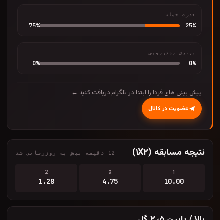
قدرت حمله
75
%
25
%
برتری رودررویی
0
%
0
%
پیش بینی های فردا را ابتدا در تلگرام دریافت کنید ←
عضویت در کانال
نتیجه مسابقه (۱X۲)
12 دقیقه پیش به روزرسانی شد
2
X
1
1.28
4.75
10.00
بالا / پایین ۲٫۵ گل