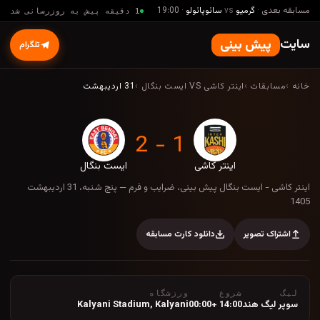
مسابقه بعدی
·
گرمیو
vs
سائوپائولو
·
19:00
1 دقیقه پیش به روزرسانی شد
سایت
پیش بینی
تلگرام
خانه
›
مسابقات
›
اینتر کاشی VS ایست بنگال
›
31 اردیبهشت
1 - 2
اینتر کاشی
ایست بنگال
اینتر کاشی - ایست بنگال پیش بینی، ضرایب و فرم 
اینتر کاشی - ایست بنگال پیش بینی، ضرایب و فرم — پنج شنبه، 31 اردیبهشت
1405
اشتراک تصویر
دانلود کارت مسابقه
لیگ
شروع
ورزشگاه
سوپر لیگ هند
14:00 +00:00
Kalyani
,
Kalyani Stadium