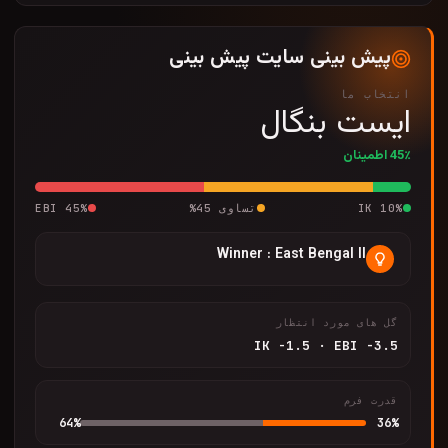
پیش بینی سایت پیش بینی
انتخاب ما
ایست بنگال
45٪ اطمینان
%
10
IK
تساوی
45
%
%
45
EBI
Winner : East Bengal II
گل های مورد انتظار
IK
-1.5
·
EBI
-3.5
قدرت فرم
64
%
36
%