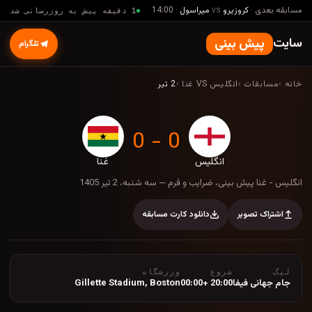
مسابقه بعدی
·
کروزیرو
vs
میراسول
·
14:00
1 دقیقه پیش به روزرسانی شد
سایت
پیش بینی
تلگرام
خانه
›
مسابقات
›
انگلیس VS غنا
›
2 تیر
0 - 0
انگلیس
غنا
انگلیس - غنا پیش بینی، ضرایب و فرم — سه شنب
انگلیس - غنا پیش بینی، ضرایب و فرم — سه شنبه، 2 تیر 1405
اشتراک تصویر
دانلود کارت مسابقه
لیگ
شروع
ورزشگاه
جام جهانی فیفا
20:00 +00:00
Boston
,
Gillette Stadium