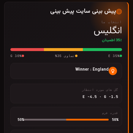
پیش بینی سایت پیش بینی
انتخاب ما
انگلیس
35٪ اطمینان
%
35
E
تساوی
35
%
%
30
G
Winner : England
گل های مورد انتظار
E
-4.5
·
G
-1.5
قدرت فرم
50
%
50
%