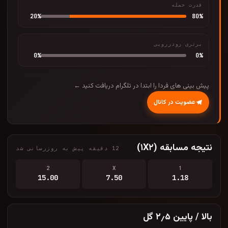
قدرت حمله
20
%
80
%
برتری رودررویی
0
%
0
%
پیش بینی های فردا را ابتدا در تلگرام دریافت کنید ←
عضویت در کانال
نتیجه مسابقه (۱X۲)
12 دقیقه پیش به روزرسانی شد
2
X
1
15.00
7.50
1.18
بالا / پایین ۲٫۵ گل