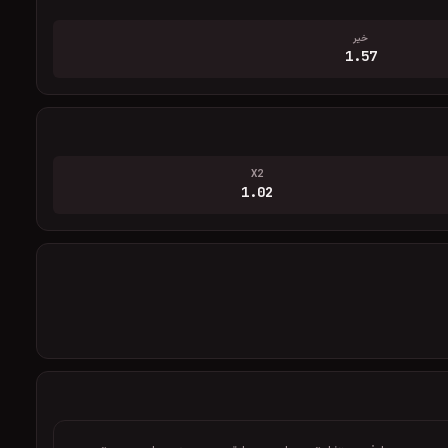
خیر
1.57
X2
1.02