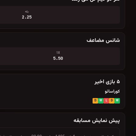
بله
2.25
شانس مضاعف
1X
5.50
۵ بازی اخیر
کوراسائو
D
W
L
D
W
پیش نمایش مسابقه