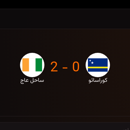
0 - 2
کوراسائو
ساحل عاج
م — پنج شنبه، 4 تیر 1405
اور