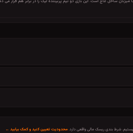
 تیر 1405 ساعت 20:00 در جام جهانی فیفا میزبان ساحل عاج است. این بازی دو تیم پربیننده لیگ را در ب
تیم. شرط بندی ریسک مالی واقعی دارد.
محدودیت تعیین کنید و کمک بیابید ←