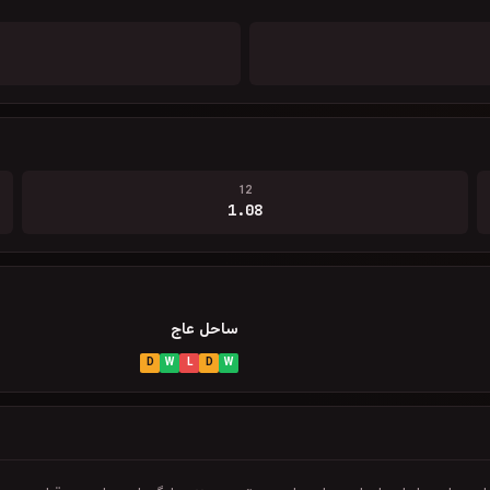
12
1.08
ساحل عاج
D
W
L
D
W