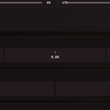
0
%
67
%
X
8.00