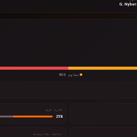
G. Nyber
تساوی
50
%
قدرت فرم
25
%
برتری رودررویی