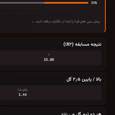
33
%
پیش بینی های فردا را ابتدا در تلگرام دریافت کنید ←
نتیجه مسابقه (۱X۲)
1
15.00
بالا / پایین ۲٫۵ گل
بالای ۲٫۵
1.44
هر دو تیم گل می زنند