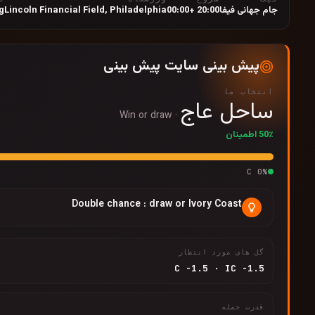
جام جهانی فیفا
20:00 +00:00
Philadelphia
,
Lincoln Financial Field
g
پیش بینی سایت پیش بینی
انتخاب ما
ساحل عاج
Win or draw
·
50٪ اطمینان
C
0
%
Double chance : draw or Ivory Coast
گل های مورد انتظار
C
-1.5
·
IC
-1.5
قدرت حمله