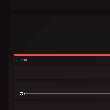
IC
50
%
75
%