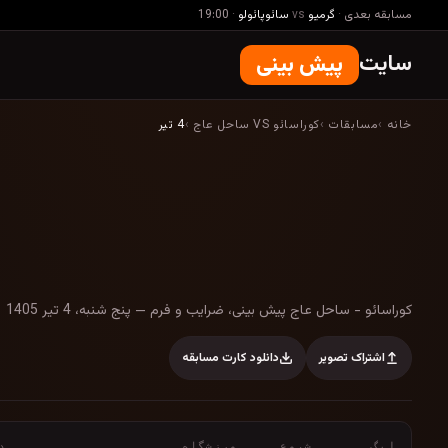
مسابقه بعدی
·
گرمیو
vs
سائوپائولو
·
19:00
سایت
پیش بینی
خانه
›
مسابقات
›
کوراسائو VS ساحل عاج
›
4 تیر
کوراسائو - ساحل عاج پیش بینی، ضرایب و فر
کوراسائو - ساحل عاج پیش بینی، ضرایب و فرم — پنج شنبه، 4 تیر 1405
اشتراک تصویر
دانلود کارت مسابقه
لیگ
شروع
ورزشگاه
د