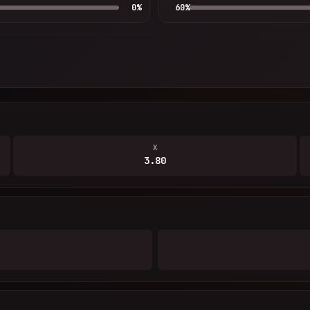
0
%
60
%
X
3.80