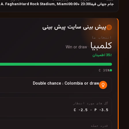
جام جهانی فیفا
23:30 +00:00
Miami
,
Hard Rock Stadium
A. Faghani
پیش بینی سایت پیش بینی
انتخاب ما
کلمبیا
Win or draw
·
35٪ اطمینان
C
35
%
Double chance : Colombia or draw
گل های مورد انتظار
C
-2.5
·
P
-3.5
قدرت حمله