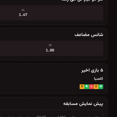
بله
1.67
شانس مضاعف
1X
1.80
۵ بازی اخیر
کلمبیا
D
W
L
D
W
پیش نمایش مسابقه