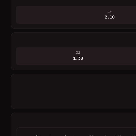
خیر
2.10
X2
1.30