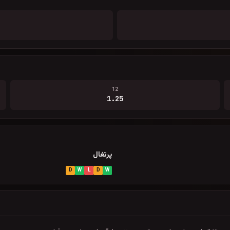
12
1.25
پرتغال
D
W
L
D
W