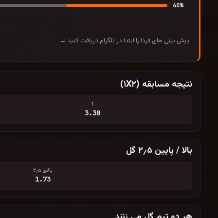
40
%
پیش بینی های فردا را ابتدا در تلگرام دریافت کنید ←
نتیجه مسابقه (۱X۲)
1
3.30
بالا / پایین ۲٫۵ گل
بالای ۲٫۵
1.73
هر دو تیم گل می زنند