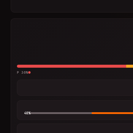
P
30
%
40
%