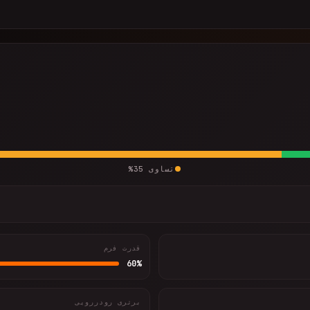
تساوی
35
%
قدرت فرم
60
%
برتری رودررویی