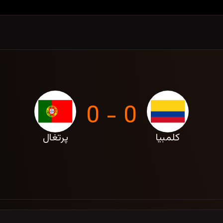
0 - 0
کلمبیا
پرتغال
به، 6 تیر 1405