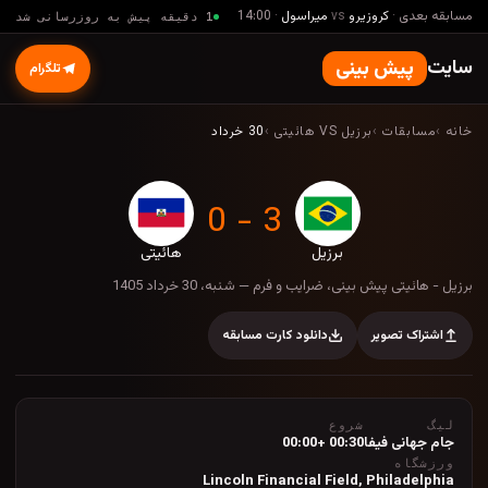
مسابقه بعدی
·
کروزیرو
vs
میراسول
·
14:00
1 دقیقه پیش به روزرسانی شد
سایت
پیش بینی
تلگرام
خانه
›
مسابقات
›
برزیل VS هائیتی
›
30 خرداد
3 - 0
برزیل
هائیتی
برزیل - هائیتی پیش بینی، ضرایب و فرم — شنبه، 0
برزیل - هائیتی پیش بینی، ضرایب و فرم — شنبه، 30 خرداد 1405
اشتراک تصویر
دانلود کارت مسابقه
لیگ
شروع
جام جهانی فیفا
00:30 +00:00
ورزشگاه
Lincoln Financial Field
,
Philadelphia