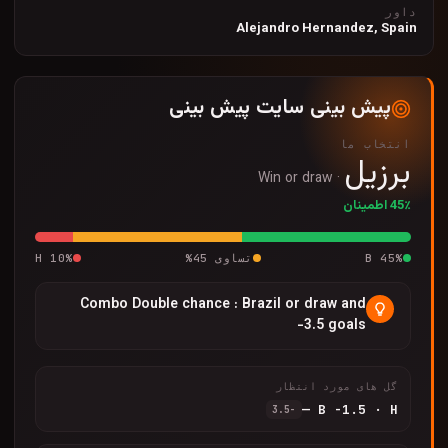
داور
Alejandro Hernandez, Spain
پیش بینی سایت پیش بینی
انتخاب ما
برزیل
Win or draw
·
45٪ اطمینان
%
45
B
تساوی
45
%
%
10
H
Combo Double chance : Brazil or draw and
-3.5 goals
گل های مورد انتظار
—
B
-1.5
·
H
-3.5