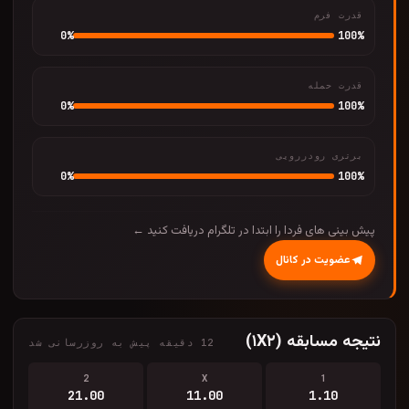
قدرت فرم
0
%
100
%
قدرت حمله
0
%
100
%
برتری رودررویی
0
%
100
%
پیش بینی های فردا را ابتدا در تلگرام دریافت کنید ←
عضویت در کانال
نتیجه مسابقه (۱X۲)
12 دقیقه پیش به روزرسانی شد
2
X
1
21.00
11.00
1.10