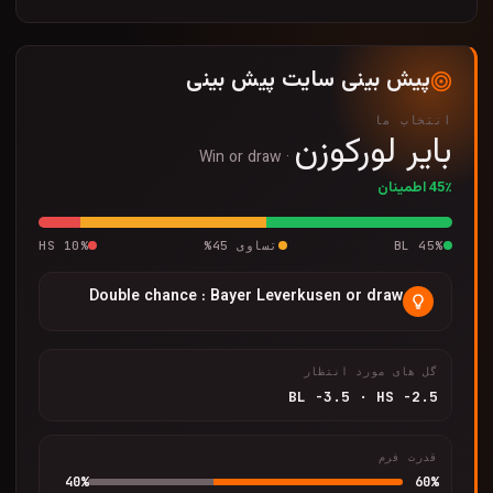
پیش بینی سایت پیش بینی
انتخاب ما
بایر لورکوزن
Win or draw
·
45٪ اطمینان
%
45
BL
تساوی
45
%
%
10
HS
Double chance : Bayer Leverkusen or draw
گل های مورد انتظار
BL
-3.5
·
HS
-2.5
قدرت فرم
40
%
60
%