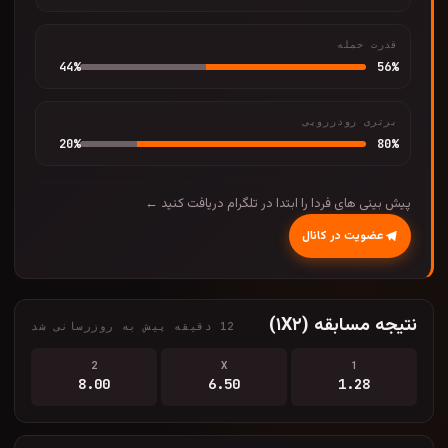
قدرت حمله
44
%
56
%
برتری رودررویی
20
%
80
%
پیش بینی های فردا را ابتدا در تلگرام دریافت کنید ←
عضویت در کانال
نتیجه مسابقه (۱X۲)
12 دقیقه پیش به روزرسانی شد
2
X
1
8.00
6.50
1.28