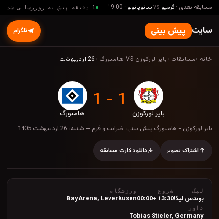
مسابقه بعدی
·
گرمیو
vs
سائوپائولو
·
19:00
1 دقیقه پیش به روزرسانی شد
سایت
پیش بینی
تلگرام
خانه
›
مسابقات
›
بایر لورکوزن VS هامبورگ
›
26 اردیبهشت
1 - 1
بایر لورکوزن
هامبورگ
بایر لورکوزن - هامبورگ پیش بینی، ضرایب و فرم — 
بایر لورکوزن - هامبورگ پیش بینی، ضرایب و فرم — شنبه، 26 اردیبهشت 1405
اشتراک تصویر
دانلود کارت مسابقه
لیگ
شروع
ورزشگاه
بوندس لیگا
13:30 +00:00
Leverkusen
,
BayArena
داور
Tobias Stieler, Germany