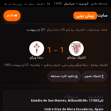
مسابقه بعدی
·
کروزیرو
vs
میراسول
·
14:00
1 دقیقه پیش به روزرسانی شد
سایت
پیش بینی
تلگرام
خانه
›
مسابقات
›
اتلتیک بیلبائو VS سلتا ویگو
›
27 اردیبهشت
1 - 1
اتلتیک بیلبائو
سلتا ویگو
اتلتیک بیلبائو - سلتا ویگو پیش بینی، ضرایب و فر
اتلتیک بیلبائو - سلتا ویگو پیش بینی، ضرایب و فرم — یکشنبه، 27 اردیبهشت 1405
اشتراک تصویر
دانلود کارت مسابقه
لیگ
شروع
ورزشگاه
لالیگا
17:00 +00:00
Bilbao
,
Estadio de San Mamés
داور
Isidro Diaz de Mera Escuderos, Spain