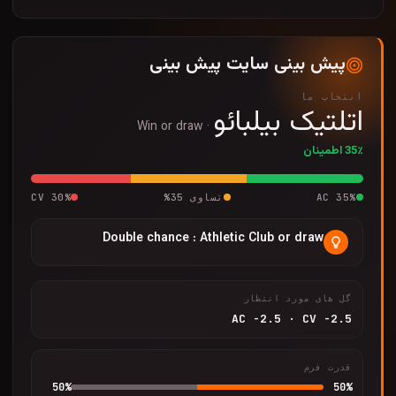
پیش بینی سایت پیش بینی
انتخاب ما
اتلتیک بیلبائو
Win or draw
·
35٪ اطمینان
%
35
AC
تساوی
35
%
%
30
CV
Double chance : Athletic Club or draw
گل های مورد انتظار
AC
-2.5
·
CV
-2.5
قدرت فرم
50
%
50
%