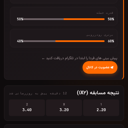
قدرت حمله
50
%
50
%
برتری رودررویی
40
%
60
%
پیش بینی های فردا را ابتدا در تلگرام دریافت کنید ←
عضویت در کانال
نتیجه مسابقه (۱X۲)
12 دقیقه پیش به روزرسانی شد
2
X
1
3.40
3.20
2.20