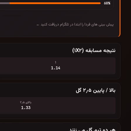
60
%
پیش بینی های فردا را ابتدا در تلگرام دریافت کنید ←
نتیجه مسابقه (۱X۲)
1
1.14
بالا / پایین ۲٫۵ گل
بالای ۲٫۵
1.33
هر دو تیم گل می زنند