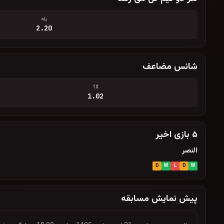
بله
2.20
شانس مضاعف
1X
1.02
۵ بازی اخیر
النصر
D
W
L
D
W
پیش نمایش مسابقه