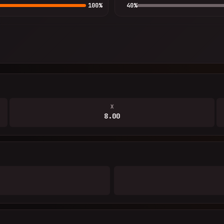
100
%
40
%
X
8.00