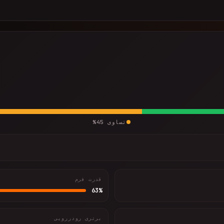
تساوی
45
%
قدرت فرم
63
%
برتری رودررویی