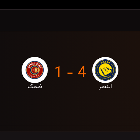
4 - 1
النصر
ضمک
، 31 اردیبهشت 1405