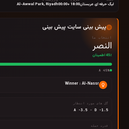
لیگ حرفه ای عربستان
18:00 +00:00
Riyadh
,
Al-Awwal Park
پیش بینی سایت پیش بینی
انتخاب ما
النصر
45٪ اطمینان
A
45
%
Winner : Al-Nassr
گل های مورد انتظار
A
-3.5
·
D
-1.5
قدرت حمله