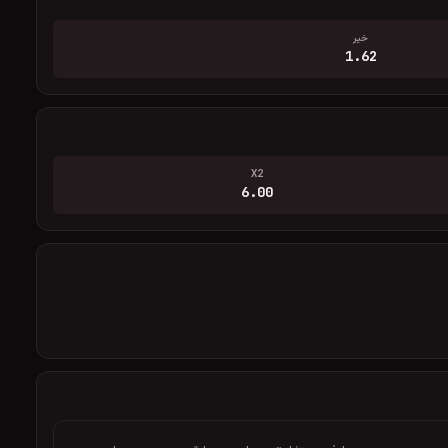
خیر
1.62
X2
6.00