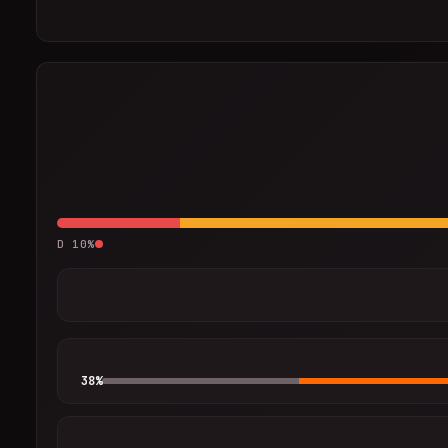
D
10
%
38
%