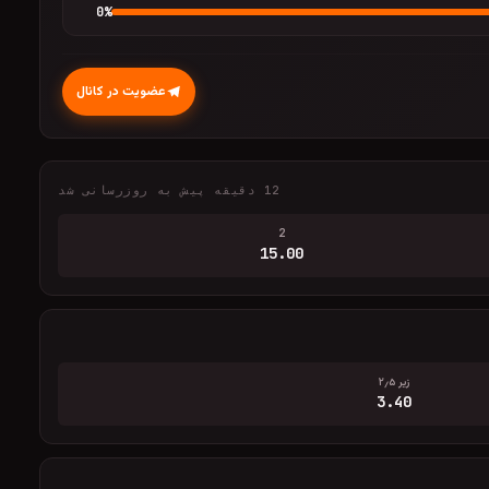
0
%
عضویت در کانال
12 دقیقه پیش به روزرسانی شد
2
15.00
زیر ۲٫۵
3.40