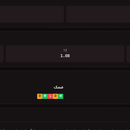
12
1.08
ضمک
D
W
L
D
W