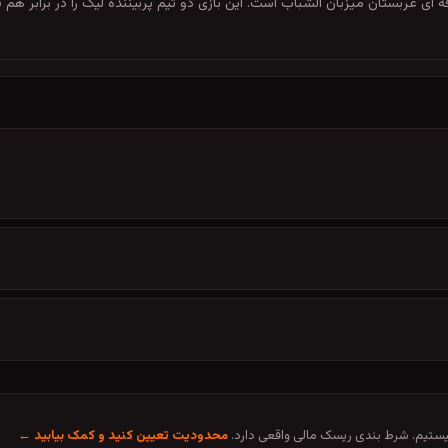
نبه، 30 اردیبهشت 1405 ساعت 18:00 در لیگ حرفه ای عربستان میزبان الشباب است. این بازی دو تیم پربیننده 
تیم. شرط بندی ریسک مالی واقعی دارد.
محدودیت تعیین کنید و کمک بیابید ←