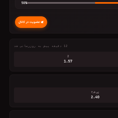
50
%
عضویت در کانال
12 دقیقه پیش به روزرسانی شد
2
1.57
زیر ۲٫۵
2.40