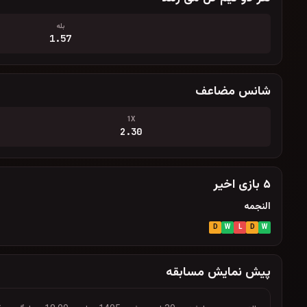
بله
1.57
شانس مضاعف
1X
2.30
۵ بازی اخیر
النجمه
D
W
L
D
W
پیش نمایش مسابقه