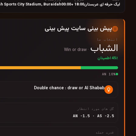
لیگ حرفه ای عربستان
18:00 +00:00
Buraidah
,
h Sports City Stadium
پیش بینی سایت پیش بینی
انتخاب ما
الشباب
Win or draw
·
45٪ اطمینان
AN
10
%
Double chance : draw or Al Shabab
گل های مورد انتظار
AN
-1.5
·
AS
-2.5
قدرت حمله