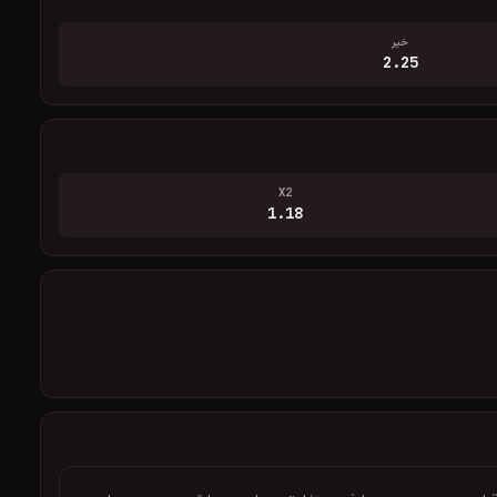
خیر
2.25
X2
1.18