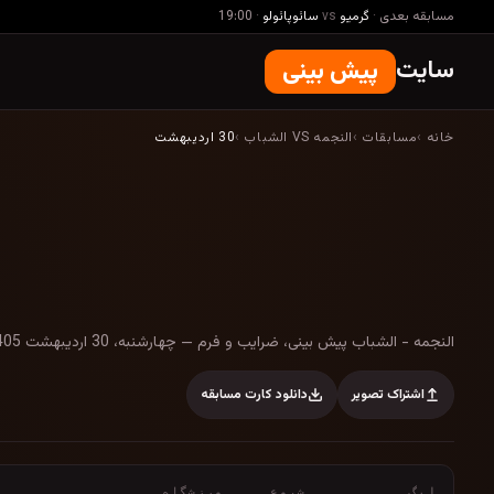
مسابقه بعدی
·
گرمیو
vs
سائوپائولو
·
19:00
سایت
پیش بینی
خانه
›
مسابقات
›
النجمه VS الشباب
›
30 اردیبهشت
النجمه - الشباب پیش بینی، ضرایب و فرم — چهار
النجمه - الشباب پیش بینی، ضرایب و فرم — چهارشنبه، 30 اردیبهشت 1405
اشتراک تصویر
دانلود کارت مسابقه
لیگ
شروع
ورزشگاه