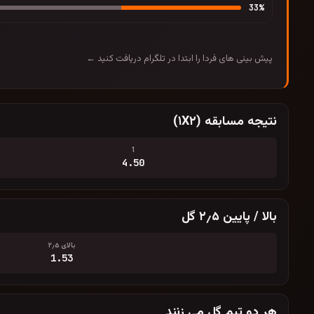
33
%
پیش بینی های فردا را ابتدا در تلگرام دریافت کنید ←
نتیجه مسابقه (۱X۲)
1
4.50
بالا / پایین ۲٫۵ گل
بالای ۲٫۵
1.53
هر دو تیم گل می زنند