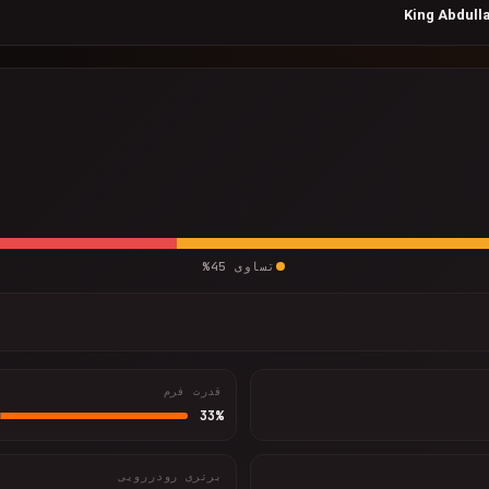
King Abdulla
تساوی
45
%
قدرت فرم
33
%
برتری رودررویی