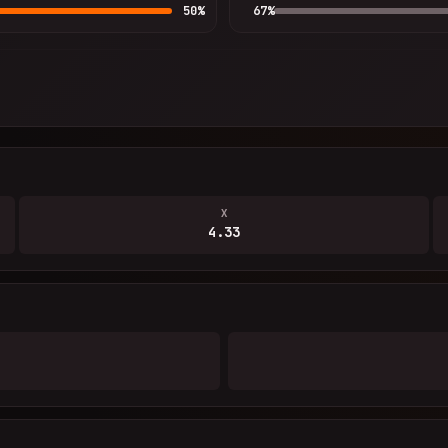
50
%
67
%
X
4.33