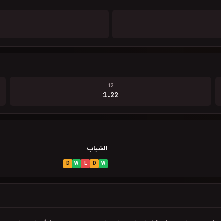
12
1.22
الشباب
D
W
L
D
W