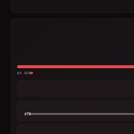
AS
45
%
67
%