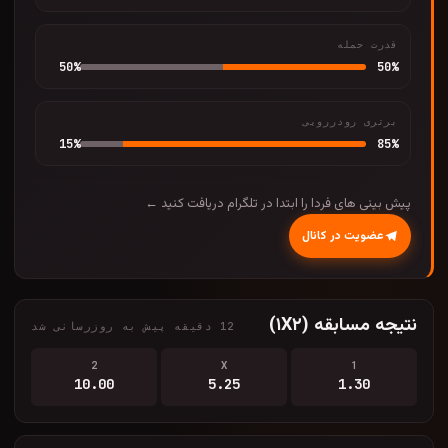
قدرت حمله
50
%
50
%
برتری رودررویی
15
%
85
%
پیش بینی های فردا را ابتدا در تلگرام دریافت کنید ←
عضویت در کانال
نتیجه مسابقه (۱X۲)
12 دقیقه پیش به روزرسانی شد
2
X
1
10.00
5.25
1.30