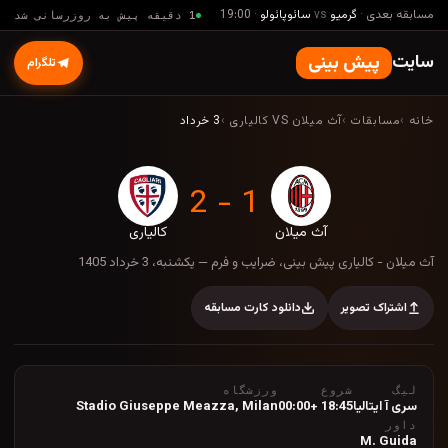
مسابقه بعدی
·
گرمیو
vs
سائوپائولو
·
19:00
1 دقیقه پیش به روزرسانی شد
سایت
پیش بینی
تلگرام
خانه
›
مسابقات
›
آث میلان VS کالیاری
›
3 خرداد
1 - 2
آث میلان
کالیاری
آث میلان - کالیاری پیش بینی، ضرایب و فرم — یک
آث میلان - کالیاری پیش بینی، ضرایب و فرم — یکشنبه، 3 خرداد 1405
اشتراک تصویر
دانلود کارت مسابقه
لیگ
شروع
ورزشگاه
سری آ ایتالیا
18:45 +00:00
Milan
,
Stadio Giuseppe Meazza
داور
M. Guida