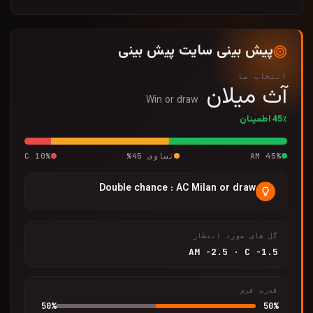
پیش بینی سایت پیش بینی
انتخاب ما
آث میلان
Win or draw
·
45٪ اطمینان
%
45
AM
تساوی
45
%
%
10
C
Double chance : AC Milan or draw
گل های مورد انتظار
AM
-2.5
·
C
-1.5
قدرت فرم
50
%
50
%